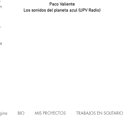
e
Paco Valiente
n
Los sonidos del planeta azul (UPV Radio)
r
s
gina
BIO
MIS PROYECTOS
TRABAJOS EN SOLITARIO