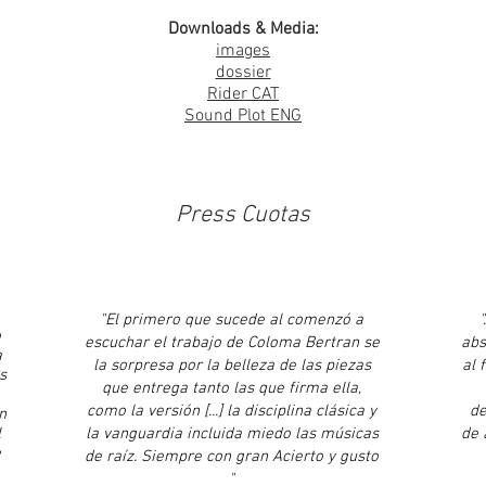
Downloads & Media:
images
dossier
Rider CAT
Sound Plot ENG
Press Cuotas
"El primero que sucede al comenzó a
o
escuchar el trabajo de Coloma Bertran se
abs
a
la sorpresa por la belleza de las piezas
al 
s
que entrega tanto las que firma ella,
como la versión [...] la disciplina clásica y
de
n
l
la vanguardia incluida miedo las músicas
de 
e
de raíz. Siempre con gran Acierto y gusto
"