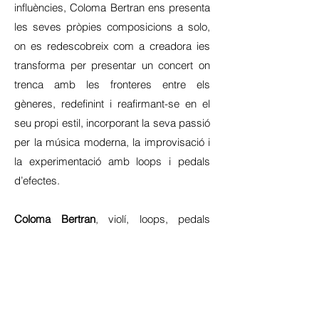
influències, Coloma Bertran ens presenta
les seves
pròpies composicions a solo,
on es redescobreix com a creadora i
es
transforma per presentar un concert on
trenca amb les fronteres
entre els
gèneres, redefinint i reafirmant-se en el
seu propi estil,
incorporant la seva passió
per la música moderna, la improvisació i
la experimentació amb loops i pedals
d’efectes.
Coloma Bertran
, violí, loops, pedals
d'efectes, teclat sintetitzador i
composició.
Col·laboracions amb artistes del món de
la música, dansa, poesia i teatre.