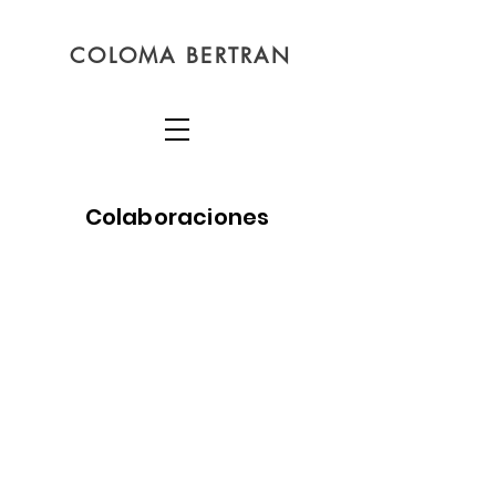
COLOMA BERTRAN
Colaboraciones
2023 · Òc Brigada Internacional · Guida de viatge pel caçonièr occitan
2023 · Guillem Soler · Déus i humans