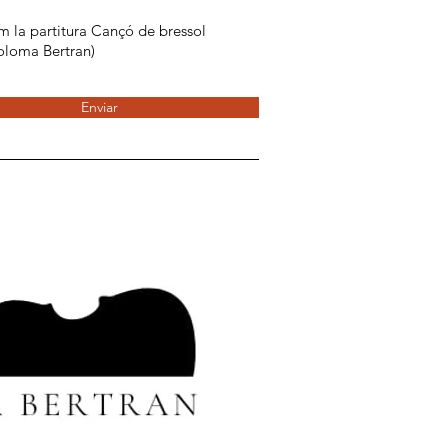
em la partitura Cançó de bressol
oloma Bertran)
Enviar