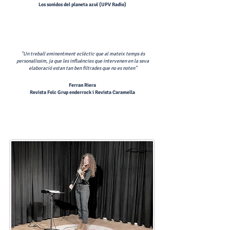
Los sonidos del planeta azul (UPV Radio)
"Un treball eminentment eclèctic que al mateix temps és
personalíssim, ja que les influències que intervenen en la seva
elaboració estan tan ben filtrades que no es noten
"
Ferran Riera
Revista Folc Grup enderrock i Revista Caramella