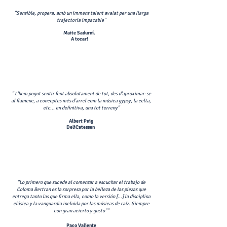
"Sensible, propera, amb un immens talent avalat per una llarga
trajectoria impacable"
Maite Sadurní.
A tocar!
" L'hem pogut sentir fent absolutament de tot, des d'aproximar-se
al flamenc, a conceptes més d'arrel com la música gypsy, la celta,
etc... en definitiva, una tot terreny"
Albert Puig
DeliCatessen
"Lo primero que sucede al comenzar a escuchar el trabajo de
Coloma Bertran es la sorpresa por la belleza de las piezas que
entrega tanto las que firma ella, como la versión [...] la disciplina
clásica y la vanguardia incluida por las músicas de raíz. Siempre
con gran acierto y gusto"
"​
Paco Valiente