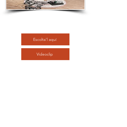
Escolta'l aquí
Videoclip