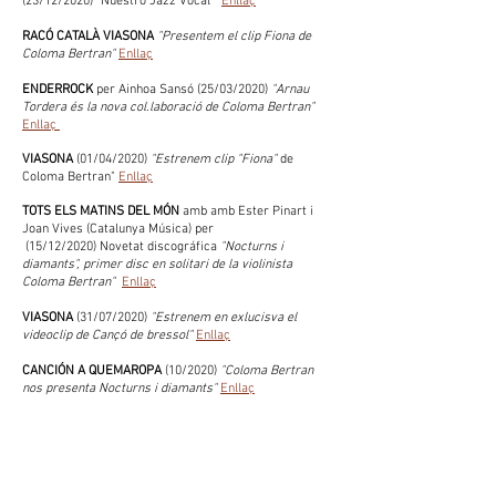
(23/12/2020) "Nuestro Jazz Vocal"
Enllaç
RACÓ CATALÀ VIASONA
"Presentem el clip Fiona de
Coloma Bertran"
Enllaç
ENDERROCK
per Ainhoa Sansó (25/03/2020)
"Arnau
Tordera és la nova col.laboració de Coloma Bertran"
Enllaç
VIASONA
(01/04/2020)
"Estrenem clip "Fiona"
de
Coloma Bertran"​
Enllaç
TOTS ELS MATINS DEL MÓN
amb
amb Ester Pinart i
Joan Vives
(Catalunya Música) per
(
15/12/2020)
Novetat discográfica
"Nocturns i
diamants", primer disc en solitari de la violinista
Coloma Bertran"
Enllaç
VIASONA
(31/07/2020)
"Estrenem en exlucisva el
videoclip de Cançó de bressol"
Enllaç
CANCIÓN A QUEMAROPA
(10/2020)
"Coloma Bertran
nos presenta Nocturns i diamants"
Enllaç