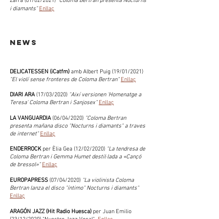
Zafrá (01/02/2021)
"Coloma Bertran presenta Nocturns
i diamants"
Enllaç
news
DELICATESSEN (iCatfm)
amb Albert Puig (19/01/2021)
"El violí sense fronteres de Coloma Bertran"
Enllaç
DIARI ARA
(17/03/2020)
"Així versionen 'Homenatge a
Teresa' Coloma Bertran i Sanjosex"
Enllaç
LA VANGUARDIA
(06/04/2020)
"Coloma Bertran
presenta mañana disco "Nocturns i diamants" a traves
de internet"
Enllaç
ENDERROCK
per Èlia Gea (12/02/2020)
"La tendresa de
Coloma Bertran i Gemma Humet destil·lada a «Cançó
de bressol»"
Enllaç
EUROPAPRESS
(07/04/2020)
"La violinista Coloma
Bertran lanza el disco "íntimo" Nocturns i diamants"
Enllaç
ARAGÓN JAZZ (Hit Radio Huesca)
per Juan Emilio