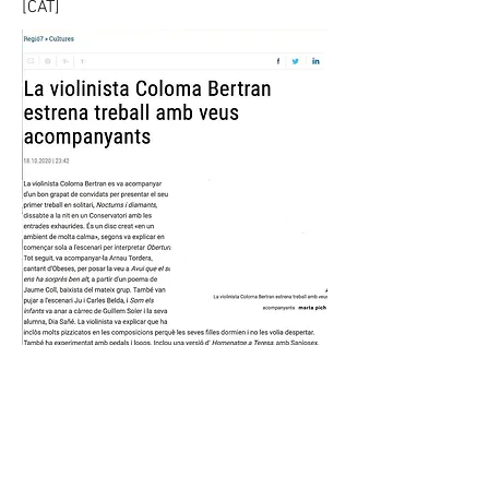
[CAT]
[CAST]