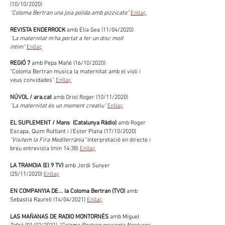
(10/10/2020)
"Coloma Bertran una joia polida amb pizzicato"
Enllaç
REVISTA ENDERROCK
amb Èlia Gea (11/04/2020)
"La maternitat m'ha portat a fer un disc molt
íntim"
Enllaç
REGIÓ 7
amb Pepa Mañé (16/10/2020)
"Coloma Bertran musica la maternitat amb el violí i
veus convidades"
Enllaç
NÚVOL / ara.cat
amb Oriol Roger (10/11/2020)
"La maternitat és un moment creatiu"
Enllaç
EL SUPLEMENT / Mans (Catalunya Ràdio)
amb Roger
Escapa, Quim Rutllant i l'Ester Plana (17/10/2020)
"Visitem la Fira Mediterrània"
Interpretació en directe i
breu entrevista (min 14:38)
Enllaç
LA TRAMOIA (El 9 TV)
amb Jordi Sunyer
(25/11/2020)
Enllaç
EN COMPANYIA DE... la Coloma Bertran
(TVO)
amb
Sebastià Raurell (14/04/2021)
Enllaç
LAS MAÑANAS DE RADIO MONTORNÉS
amb Miguel