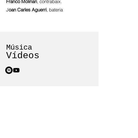
Franco Molinari
, contrabaix.
J
oan Carles Aguerri
, bateria
Música
Vídeos