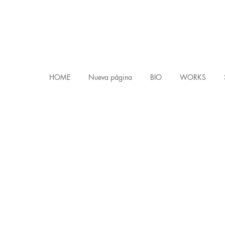
HOME
Nueva página
BIO
WORKS
2023 · Òc Brigada Internacional · Guida de viatge pel caçonièr occitan
2023 · Guillem Soler · Déus i human