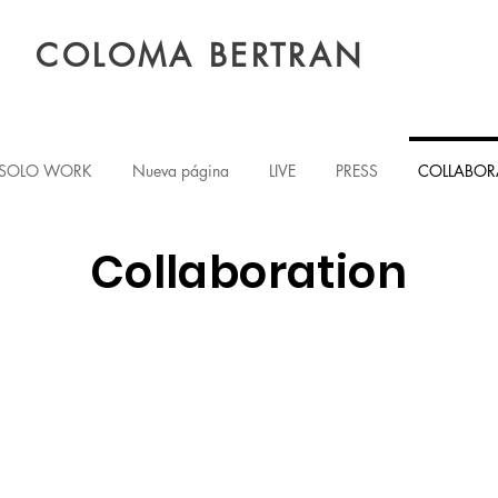
COLOMA BERTRAN
SOLO WORK
Nueva página
LIVE
PRESS
COLLABOR
Collaboration
s
2021 · Nuri Total - Ay madre
2020 · Els Elements - Radi
Pol·len
Autoeditat
Edicions