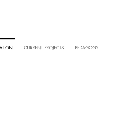
ATION
CURRENT PROJECTS
PEDAGOGY
cal Lliure
2019 · Guillem Soler - Totem