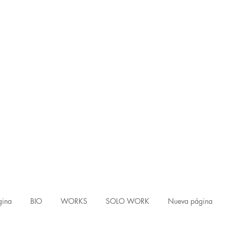
gina
BIO
WORKS
SOLO WORK
Nueva página