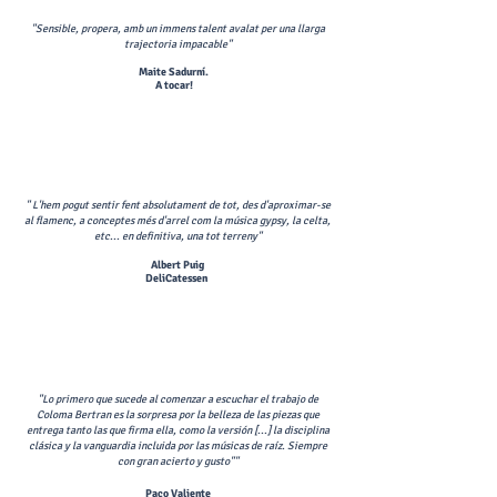
"Sensible, propera, amb un immens talent avalat per una llarga
trajectoria impacable"
Maite Sadurní.
A tocar!
" L'hem pogut sentir fent absolutament de tot, des d'aproximar-se
al flamenc, a conceptes més d'arrel com la música gypsy, la celta,
etc... en definitiva, una tot terreny"
Albert Puig
DeliCatessen
"Lo primero que sucede al comenzar a escuchar el trabajo de
Coloma Bertran es la sorpresa por la belleza de las piezas que
entrega tanto las que firma ella, como la versión [...] la disciplina
clásica y la vanguardia incluida por las músicas de raíz. Siempre
con gran acierto y gusto"
"​
Paco Valiente