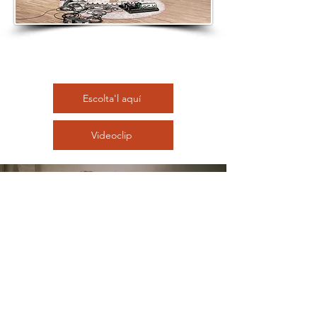
Escolta'l aquí
Videoclip