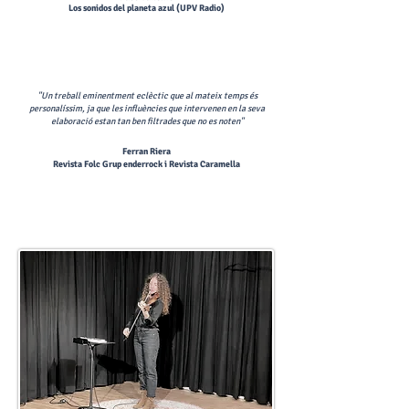
Los sonidos del planeta azul (UPV Radio)
"Un treball eminentment eclèctic que al mateix temps és
personalíssim, ja que les influències que intervenen en la seva
elaboració estan tan ben filtrades que no es noten
"
Ferran Riera
Revista Folc Grup enderrock i Revista Caramella