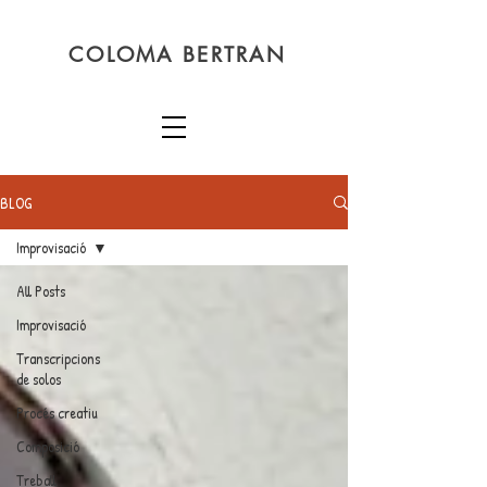
COLOMA BERTRAN
BLOG
Improvisació
All Posts
Improvisació
Transcripcions
de solos
Procés creatiu
Composició
Treball